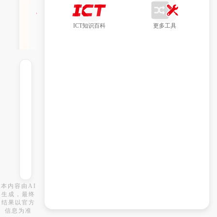
●
有没
有可
ICT知识百科
更多工具
以查
询服
务器
操作
系统
兼容
性的
工
具？
●
如何
在M
SR5
600
路由
本内容由AI
器上
生成，最终
开启
结果以官方
DH
信息为准