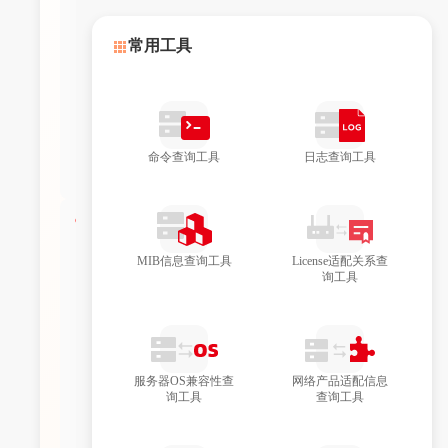
S12
500
常用工具
G-A
F系
列交
换机
的配
置指
命令查询工具
日志查询工具
导？
●
如何
获取
MIB信息查询工具
License适配关系查
CR1
询工具
6000
-F的
软件
版本
和版
服务器OS兼容性查
网络产品适配信息
本说
询工具
查询工具
明
书？